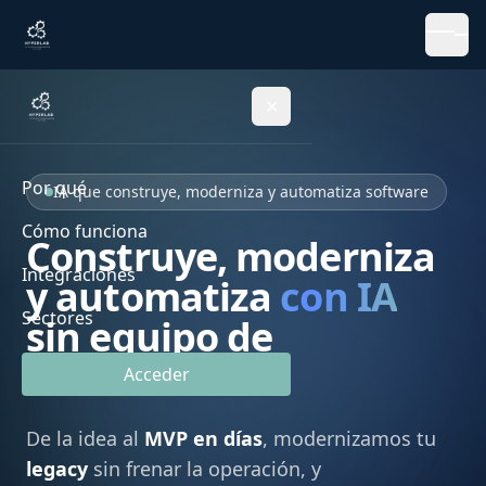
✕
Por qué
IA que construye, moderniza y automatiza software
Cómo funciona
Construye, moderniza
Integraciones
y automatiza
con IA
Sectores
sin equipo de
desarrollo
Acceder
De la idea al
MVP en días
, modernizamos tu
legacy
sin frenar la operación, y