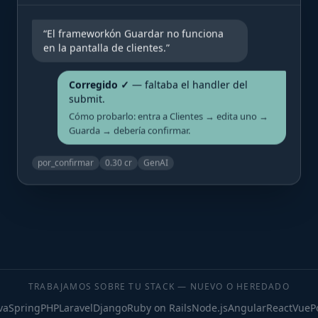
“El frameworkón Guardar no funciona
en la pantalla de clientes.”
Corregido ✓
— faltaba el handler del
submit.
Cómo probarlo: entra a Clientes → edita uno →
Guarda → debería confirmar.
por_confirmar
0.30 cr
GenAI
TRABAJAMOS SOBRE TU STACK — NUEVO O HEREDADO
a
Spring
PHP
Laravel
Django
Ruby on Rails
Node.js
Angular
React
Vue
Po